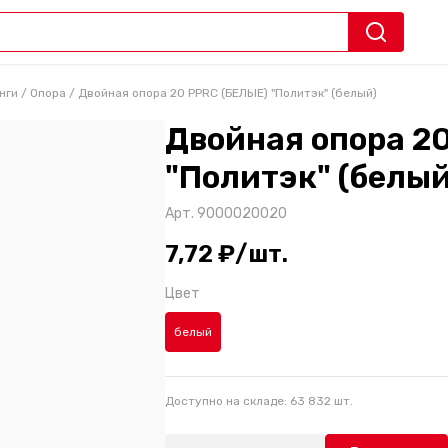
нги
/
Опора
/
Двойная опора 20 PPRC (БЕЛЫЕ) "Политэк" (белый)
Двойная опора 2
"Политэк" (белый
Арт.
9000020020
7,72 ₽/шт.
Цвет
белый
Доступно на складе:
63 832
шт.