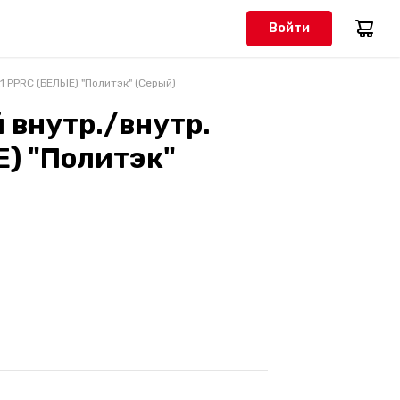
Войти
1 PPRC (БЕЛЫЕ) "Политэк" (Серый)
 внутр./внутр.
Е) "Политэк"