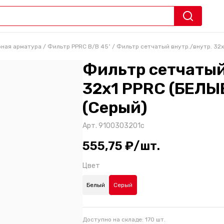
рная арматура
/
Фильтр PPRC В/В 45˚
/
Фильтр сетчатый внутр./внутр. 32х
Фильтр сетчатый
32х1 PPRC (БЕЛЫ
(Серый)
Арт.
9100303201с
555,75 ₽/шт.
Цвет
Белый
Серый
Доступно на складе:
170
шт.