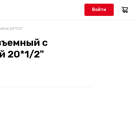
Войти
ьбой 20*1/2"
зъемный с
й 20*1/2"