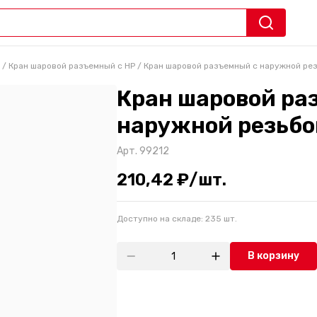
/
Кран шаровой разъемный с НР
/
Кран шаровой разъемный с наружной рез
Кран шаровой ра
наружной резьбо
Арт.
99212
210,42 ₽/шт.
Доступно на складе:
235
шт.
В корзину