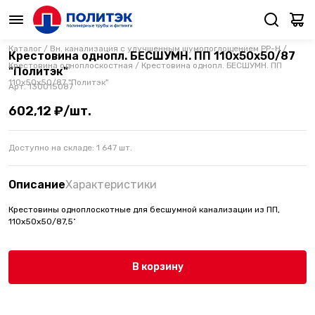
Каталог
/
Вн. канализация с улучшенным шумопоглощением PP-H
/
Крестовина однопл. БЕСШУМН. ПП 110х50х50/87
Крестовина одноплоскостная
/
Крестовина однопл. БЕСШУМН. ПП
"Политэк"
110х50х50/87 "Политэк"
Арт.
130015087
602,12 ₽/шт.
Доступно на складе:
1 647
шт.
Описание
Характеристики
Крестовины одноплоскотные для бесшумной канализации из ПП,
110х50х50/87,5˚
В корзину