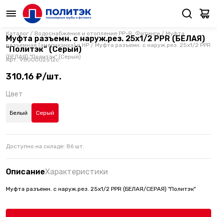
Каталог
/
Водоснабжение и отопление PP-R: Фитинги
/
Муфта
Муфта разъемн. с наруж.рез. 25х1/2 PPR (БЕЛАЯ)
разъемная (американка) с НР
/
Муфта разъемн. с наруж.рез. 25х1/2 PPR
"Политэк" (Серый)
(БЕЛАЯ) "Политэк" (Серый)
Арт.
9800002512с
310,16 ₽/шт.
Цвет
Белый
Серый
Доступно на складе:
86
шт.
Описание
Характеристики
Муфта разъемн. с наруж.рез. 25х1/2 PPR (БЕЛАЯ/СЕРАЯ) "Политэк"