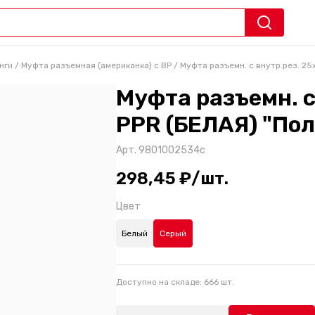
нги
/
Муфта разъемная (американка) с ВР
/
Муфта разъемн. с внутр.рез. 25
Муфта разъемн. с
PPR (БЕЛАЯ) "Пол
Арт.
9801002534с
298,45 ₽/шт.
Цвет
Белый
Серый
Доступно на складе:
666
шт.