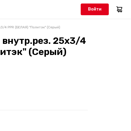
Войти
х3/4 PPR (БЕЛАЯ) "Политэк" (Серый)
 внутр.рез. 25х3/4
итэк" (Серый)