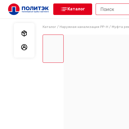
Каталог
Каталог
/
Наружная канализация PP-H
/
Муфта ре
Мои заказы
Мои данные