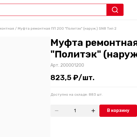
монтная
/
Муфта ремонтная ПП 200 "Политэк" (наруж.) SN8 Тип 2
Муфта ремонтная
"Политэк" (наруж
Арт.
200001200
823,5 ₽/шт.
Доступно на складе:
883
шт.
В корзину