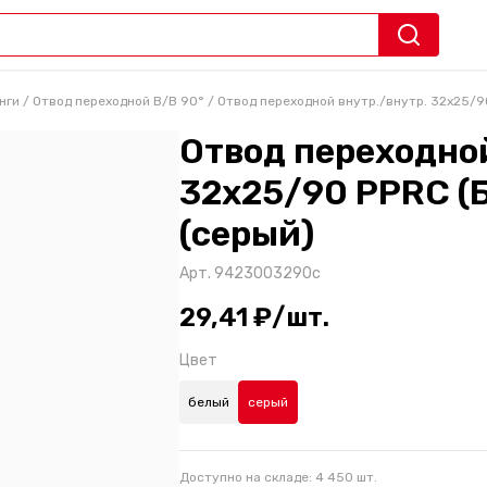
нги
/
Отвод переходной В/В 90°
/
Отвод переходной внутр./внутр. 32х25/90
Отвод переходной
32х25/90 PPRC (
(серый)
Арт.
9423003290с
29,41 ₽/шт.
Цвет
белый
серый
Доступно на складе:
4 450
шт.