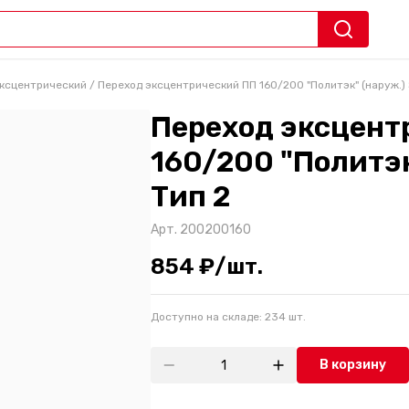
эксцентрический
/
Переход эксцентрический ПП 160/200 "Политэк" (наруж.)
Переход эксцент
160/200 "Политэк
Тип 2
Арт.
200200160
854 ₽/шт.
Доступно на складе:
234
шт.
В корзину