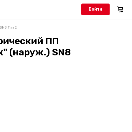
Войти
 SN8 Тип 2
рический ПП
" (наруж.) SN8