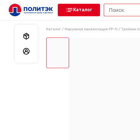
Каталог
Каталог
/
Наружная канализация PP-H
/
Тройник п
Мои заказы
Мои данные