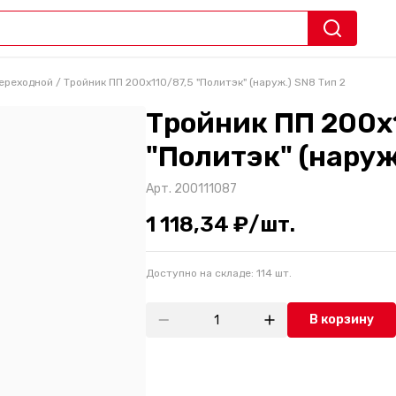
ереходной
/
Тройник ПП 200х110/87,5 "Политэк" (наруж.) SN8 Тип 2
Тройник ПП 200х
"Политэк" (наруж
Арт.
200111087
1 118,34 ₽/шт.
Доступно на складе:
114
шт.
В корзину