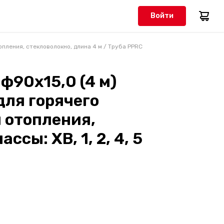
Войти
опления, стекловолокно, длина 4 м
/
Труба PPRC
ф90х15,0 (4 м)
для горячего
 отопления,
ссы: ХВ, 1, 2, 4, 5