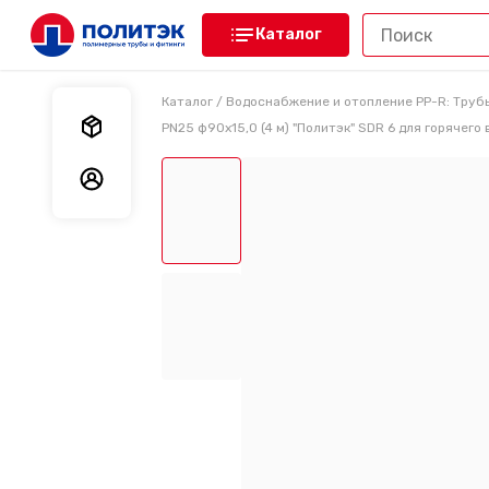
Каталог
Каталог
/
Водоснабжение и отопление PP-R: Труб
Мои заказы
PN25 ф90х15,0 (4 м) "Политэк" SDR 6 для горячего 
Мои данные