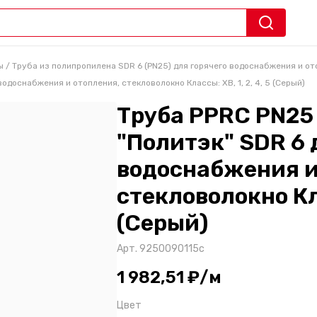
ы
/
Труба из полипропилена SDR 6 (PN25) для горячего водоснабжения и от
водоснабжения и отопления, стекловолокно Классы: ХВ, 1, 2, 4, 5 (Серый)
Труба PPRC PN25 
"Политэк" SDR 6 
водоснабжения и
стекловолокно Кла
(Серый)
Арт.
9250090115с
1 982,51 ₽/м
Цвет