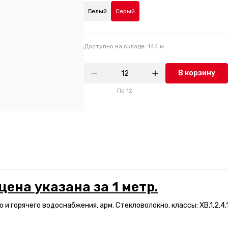
Белый
Серый
Доступно на складе:
144
м
В корзину
По
12
цена указана за 1 метр.
 и горячего водоснабжения, арм. Стекловолокно, классы: ХВ,1,2,4,