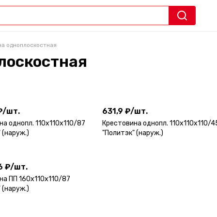
на одноплоскостная
лоскостная
а
₽
/
шт.
631,9 ₽
/
шт.
₽
/
шт.
631,9 ₽
/
шт.
а однопл. 110х110х110/87
Крестовина однопл. 110х110х110/4
 (наруж.)
"Политэк" (наруж.)
6 ₽
/
шт.
6 ₽
/
шт.
на ПП 160х110х110/87
 (наруж.)