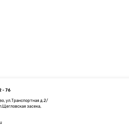
2 - 76
во, ул.Транспортная д.2/
ул.Щегловская засека,
ru