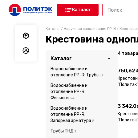
Каталог
Каталог
/
Наружная канализация PP-H
/
Крестови
Мои заказы
Крестовина одноп
Мои данные
4
товар
750,62 
Каталог
Водоснабжение и
750,62 
отопление PP-R: Трубы
8
Крестовин
"Политэк"
Водоснабжение и
3 342,0
отопление PP-R:
Фитинги
34
3 342,0
Водоснабжение и
Крестови
отопление PP-R:
"Политэк"
Запорная арматура
8
Трубы ПНД
1