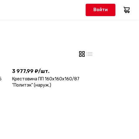
Войти
3 977,99 ₽
/
шт.
3 977,99 ₽
/
шт.
5
Крестовина ПП 160х160х160/87
"Политэк" (наруж.)