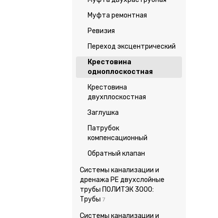
Муфта ремонтная
Ревизия
Переход эксцентрический
Крестовина
одноплоскостная
Крестовина
двухплоскостная
Заглушка
Патрубок
компенсационный
Обратный клапан
Системы канализации и
дренажа PE двухслойные
трубы ПОЛИТЭК 3000:
Трубы
7
Системы канализации и