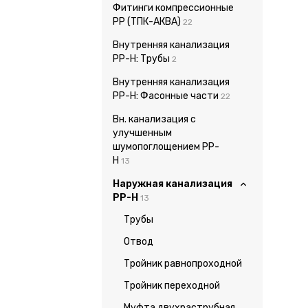
Фитинги компрессионные
PP (ТПК-АКВА)
22
Внутренняя канализация
PP-H: Трубы
2
Внутренняя канализация
PP-H: Фасонные части
22
Вн. канализация с
улучшенным
шумопоглощением PP-
H
13
Наружная канализация
PP-H
13
Трубы
Отвод
Тройник равнопроходной
Тройник переходной
Муфта двухраструбная