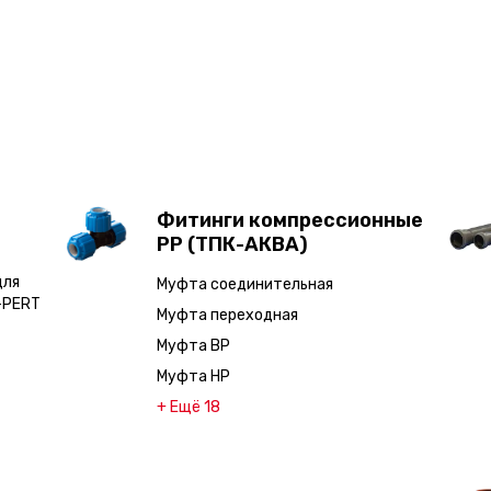
Фитинги компрессионные
PP (ТПК-АКВА)
для
Муфта соединительная
-PERT
Муфта переходная
Муфта ВР
Муфта НР
+ Ещё 18