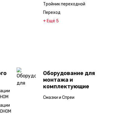
Тройник переходной
Переход
+ Ещё 5
ого
Оборудование для
монтажа и
комплектующие
зации
ОНОМ
Смазки и Спреи
зации
ЭКОНОМ