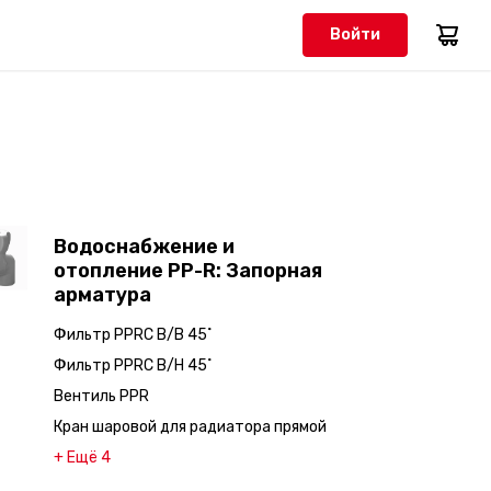
Войти
Водоснабжение и
отопление PP-R: Запорная
арматура
Фильтр PPRC В/В 45˚
Фильтр PPRC В/Н 45˚
Вентиль PPR
Кран шаровой для радиатора прямой
+ Ещё 4