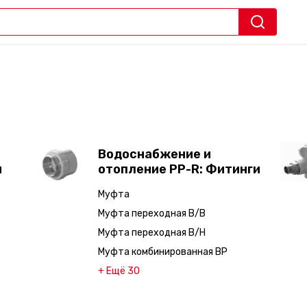
Водоснабжение и
ы
отопление PP-R: Фитинги
Муфта
Муфта переходная В/В
Муфта переходная В/Н
Муфта комбинированная ВР
+ Ещё 30