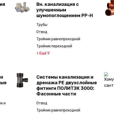
ия
Вн. канализация с
улучшенным
шумопоглощением PP-H
Трубы
Отвод
Тройник равнопроходной
Тройник переходной
+ Ещё 9
 и
Системы канализации и
ные
дренажа PE двухслойные
фитинги ПОЛИТЭК 3000:
Фасонные части
нк и
Отвод
Тройник равнопроходной