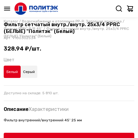
Каталог
/
Водоснабжение и отопление PP-R: Запорная арматура
/
Фильтр сетчатый внутр./внутр. 25х3/4 PPRC
Фильтр PPRC В/В 45˚
/
Фильтр сетчатый внутр./внутр. 25х3/4 PPRC
(БЕЛЫЕ) "Политэк" (Белый)
(БЕЛЫЕ) "Политэк" (Белый)
Арт.
9100302534
328,94 ₽/шт.
Цвет
Белый
Серый
Доступно на складе:
5 810
шт.
Описание
Характеристики
Фильтр внутренний/внутренний 45˚ 25 мм