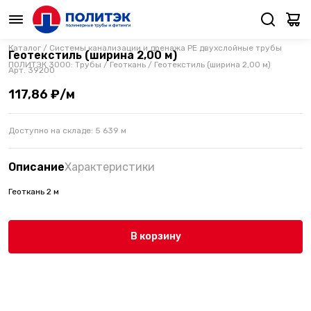
Каталог
/
Системы канализации и дренажа PE двухслойные трубы
Геотекстиль (ширина 2,00 м)
ПОЛИТЭК 3000: Трубы
/
Геоткань
/
Геотекстиль (ширина 2,00 м)
Арт.
39200
117,86 ₽/м
Доступно на складе:
5 639
м
Описание
Характеристики
Геоткань 2 м
В корзину