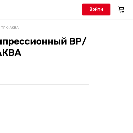
Войти
" ТПК-АКВА
мпрессионный ВР/
-АКВА