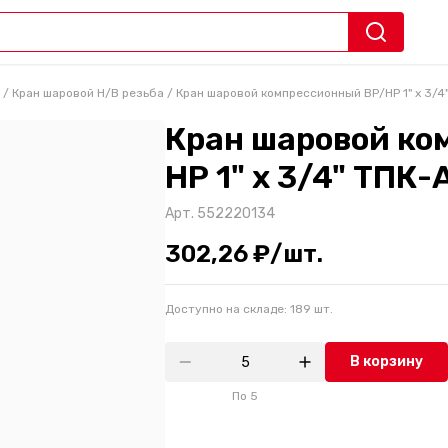
/
Кран шаровой Н/В резьба
/
Кран шаровой компрессионный ВР/НР 1" х 3/4
Кран шаровой ко
НР 1" х 3/4" ТПК
Арт.
552220134
302,26 ₽/шт.
Доступно на складе:
189
шт.
В корзину
По
5