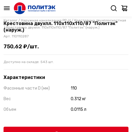
Каталог
/
Наружная канализация PP-H
/
Крестовина двухплоскостная
Крестовина двухпл. 110х110х110/87 "Политэк"
/
Крестовина двухпл. 110х110х110/87 "Политэк" (наруж.)
(наруж.)
Арт.
110110287
750,62 ₽/шт.
Доступно на складе:
543
шт.
Характеристики
Фасонные части D (мм)
110
Вес
0.312 кг
Объем
0.0115 л