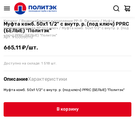
Каталог
/
Водоснабжение и отопление PP-R: Фитинги
/
Муфта
Муфта комб. 50х1 1/2" с внутр. р. (под ключ) PPRC
комбинированная ВР под ключ
/
Муфта комб. 50х1 1/2" с внутр. р. (под
(БЕЛЫЕ) "Политэк"
ключ) PPRC (БЕЛЫЕ) "Политэк"
Арт.
9100050112
665,11 ₽/шт.
Доступно на складе:
1 518
шт.
Описание
Характеристики
Муфта комб. 50х1 1/2" с внутр. р. (под ключ) PPRC (БЕЛЫЕ) "Политэк"
В корзину