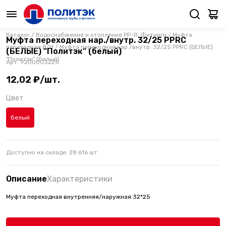
Каталог
/
Водоснабжение и отопление PP-R: Фитинги
/
Муфта
Муфта переходная нар./внутр. 32/25 PPRC
переходная В/Н
/
Муфта переходная нар./внутр. 32/25 PPRC (БЕЛЫЕ)
(БЕЛЫЕ) "Политэк" (белый)
"Политэк" (белый)
Арт.
9200003225
12,02 ₽/шт.
Цвет
белый
Доступно на складе:
28 616
шт.
Описание
Характеристики
Муфта переходная внутренняя/наружная 32*25