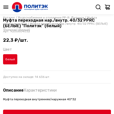
Каталог
/
Водоснабжение и отопление PP-R: Фитинги
/
Муфта
Муфта переходная нар./внутр. 40/32 PPRC
переходная В/Н
/
Муфта переходная нар./внутр. 40/32 PPRC (БЕЛЫЕ)
(БЕЛЫЕ) "Политэк" (белый)
"Политэк" (белый)
Арт.
9200004032
22,3 ₽/шт.
Цвет
белый
Доступно на складе:
14 636
шт.
Описание
Характеристики
Муфта переходная внутренняя/наружная 40*32