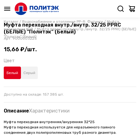
Каталог
/
Водоснабжение и отопление PP-R: Фитинги
/
Муфта
Муфта переходная внутр./внутр. 32/25 PPRC
переходная В/В
/
Муфта переходная внутр./внутр. 32/25 PPRC (БЕЛЫЕ)
(БЕЛЫЕ) "Политэк" (Белый)
"Политэк" (Белый)
Арт.
9000003225
15,66 ₽/шт.
Цвет
Белый
Серый
Доступно на складе:
157 385
шт.
Описание
Характеристики
Муфта переходная внутренняя/внуренняя 32*25
Муфта переходная используется для неразъемного паяного
соединения двух полипропиленовых труб разного диаметра.