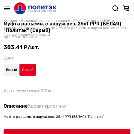
Каталог
/
Водоснабжение и отопление PP-R: Фитинги
/
Муфта
Муфта разъемн. с наруж.рез. 25х1 PPR (БЕЛАЯ)
разъемная (американка) с НР
/
Муфта разъемн. с наруж.рез. 25х1 PPR
"Политэк" (Серый)
(БЕЛАЯ) "Политэк" (Серый)
Арт.
9800002501с
383,41 ₽/шт.
Цвет
Белый
Серый
Доступно на складе:
270
шт.
Описание
Характеристики
Муфта разъемн. с наруж.рез. 25х1 PPR (БЕЛАЯ) "Политэк"