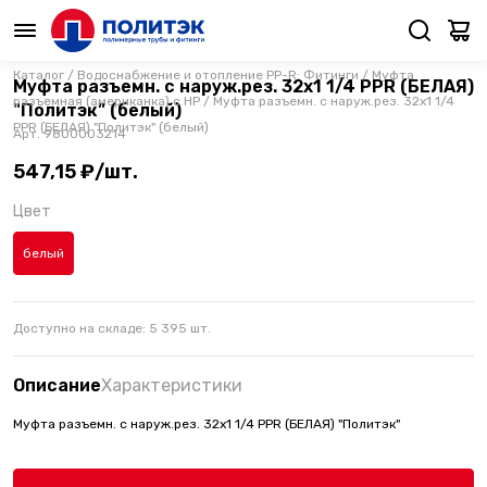
Каталог
/
Водоснабжение и отопление PP-R: Фитинги
/
Муфта
Муфта разъемн. с наруж.рез. 32х1 1/4 PPR (БЕЛАЯ)
разъемная (американка) с НР
/
Муфта разъемн. с наруж.рез. 32х1 1/4
"Политэк" (белый)
PPR (БЕЛАЯ) "Политэк" (белый)
Арт.
9800003214
547,15 ₽/шт.
Цвет
белый
Доступно на складе:
5 395
шт.
Описание
Характеристики
Муфта разъемн. с наруж.рез. 32х1 1/4 PPR (БЕЛАЯ) "Политэк"