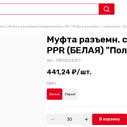
нги
/
Муфта разъемная (американка) с НР
/
Муфта разъемн. с наруж.рез. 32х
Муфта разъемн. с
PPR (БЕЛАЯ) "Пол
Арт.
9800003201
441,24 ₽/шт.
Цвет
Белый
Серый
В корзину