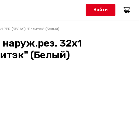
Войти
1 PPR (БЕЛАЯ) "Политэк" (Белый)
 наруж.рез. 32х1
итэк" (Белый)