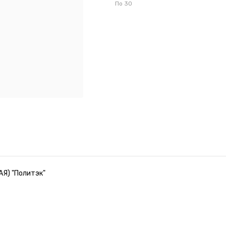
По
30
АЯ) "Политэк"