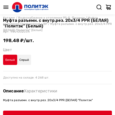
Каталог
/
Водоснабжение и отопление PP-R: Фитинги
/
Муфта
Муфта разъемн. с внутр.рез. 20х3/4 PPR (БЕЛАЯ)
разъемная (американка) с ВР
/
Муфта разъемн. с внутр.рез. 20х3/4 PPR
"Политэк" (Белый)
(БЕЛАЯ) "Политэк" (Белый)
Арт.
9801002034
198,48 ₽/шт.
Цвет
Белый
Серый
Доступно на складе:
4 268
шт.
Описание
Характеристики
Муфта разъемн. с внутр.рез. 20х3/4 PPR (БЕЛАЯ) "Политэк"