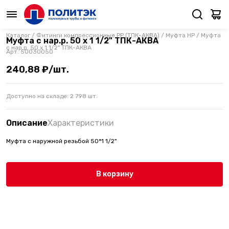
Каталог
/
Фитинги компрессионные PP (ТПК-АКВА)
/
Муфта НР
/
Муфта
Муфта с нар.р. 50 х 1 1/2" ТПК-АКВА
с нар.р. 50 х 1 1/2" ТПК-АКВА
Арт.
50030050
240,88 ₽/шт.
Доступно на складе:
2 798
шт.
Описание
Характеристики
Муфта с наружной резьбой 50*1 1/2"
В корзину