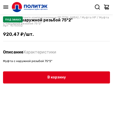
Каталог
/
Фитинги компрессионные PP (ТПК-АКВА)
/
Муфта НР
/
Муфта
Муфта с наружной резьбой 75*2"
ПОД ЗАКАЗ
с наружной резьбой 75*2"
Арт.
1075002
920,47 ₽/шт.
Описание
Характеристики
Муфта с наружной резьбой 75*2"
В корзину