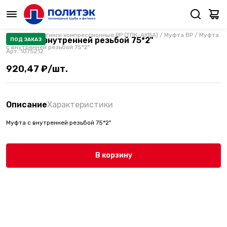
Каталог
/
Фитинги компрессионные PP (ТПК-АКВА)
/
Муфта ВР
/
Муфта
Муфта с внутренней резьбой 75*2"
ПОД ЗАКАЗ
с внутренней резьбой 75*2"
Арт.
1075212
920,47 ₽/шт.
Описание
Характеристики
Муфта с внутренней резьбой 75*2"
В корзину