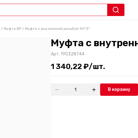
/
Муфта ВР
/
Муфта с внутренней резьбой 90*3"
Муфта с внутренн
Арт.
190328744
1 340,22 ₽/шт.
В корзину