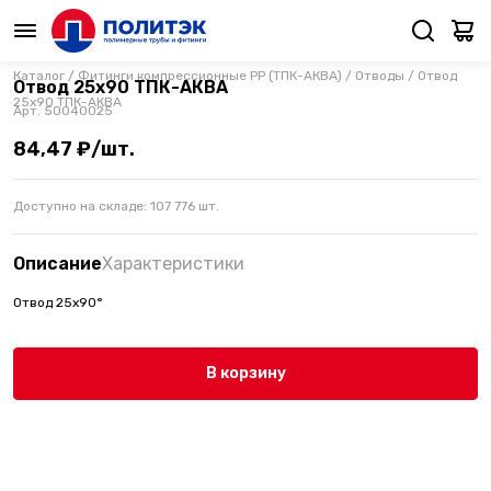
Каталог
/
Фитинги компрессионные PP (ТПК-АКВА)
/
Отводы
/
Отвод
Отвод 25х90 ТПК-АКВА
25х90 ТПК-АКВА
Арт.
50040025
84,47 ₽/шт.
Доступно на складе:
107 776
шт.
Описание
Характеристики
Отвод 25х90°
В корзину