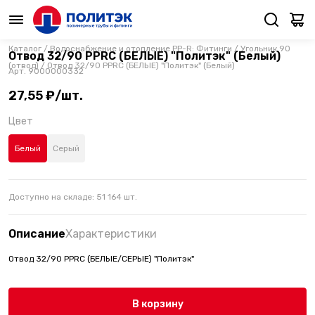
Каталог
/
Водоснабжение и отопление PP-R: Фитинги
/
Угольник 90
Отвод 32/90 PPRC (БЕЛЫЕ) "Политэк" (Белый)
(отвод)
/
Отвод 32/90 PPRC (БЕЛЫЕ) "Политэк" (Белый)
Арт.
9000000332
27,55 ₽/шт.
Цвет
Белый
Серый
Доступно на складе:
51 164
шт.
Описание
Характеристики
Отвод 32/90 PPRC (БЕЛЫЕ/СЕРЫЕ) "Политэк"
В корзину