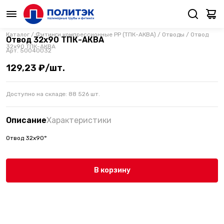
Каталог
/
Фитинги компрессионные PP (ТПК-АКВА)
/
Отводы
/
Отвод
Отвод 32х90 ТПК-АКВА
32х90 ТПК-АКВА
Арт.
50040032
129,23 ₽/шт.
Доступно на складе:
88 526
шт.
Описание
Характеристики
Отвод 32х90°
В корзину