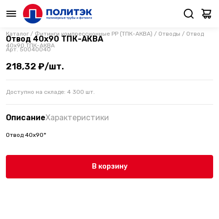
Каталог
/
Фитинги компрессионные PP (ТПК-АКВА)
/
Отводы
/
Отвод
Отвод 40х90 ТПК-АКВА
40х90 ТПК-АКВА
Арт.
50040040
218,32 ₽/шт.
Доступно на складе:
4 300
шт.
Описание
Характеристики
Отвод 40х90°
В корзину