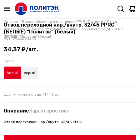
Каталог
/
Водоснабжение и отопление PP-R: Фитинги
/
Отвод
Отвод переходной нар./внутр. 32/45 PPRC
переходной В/Н 45°
/
Отвод переходной нар./внутр. 32/45 PPRC
(БЕЛЫЕ) "Политэк" (белый)
(БЕЛЫЕ) "Политэк" (белый)
Арт.
9422003245
34,37 ₽/шт.
Цвет
белый
серый
Доступно на складе:
11 143
шт.
Описание
Характеристики
Отвод переходной нар./внутр. 32/45 PPRC