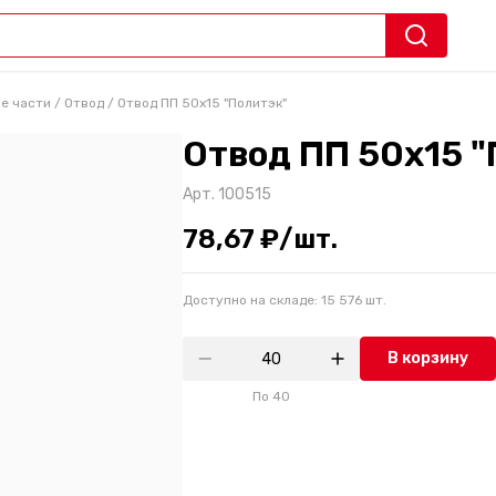
е части
/
Отвод
/
Отвод ПП 50х15 "Политэк"
Отвод ПП 50х15 
Арт.
100515
78,67 ₽/шт.
Доступно на складе:
15 576
шт.
В корзину
По
40