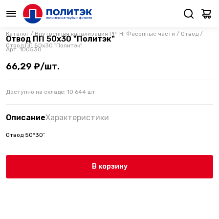
Каталог
/
Внутренняя канализация PP-H: Фасонные части
/
Отвод
/
Отвод ПП 50х30 "Политэк"
Отвод ПП 50х30 "Политэк"
Арт.
100530
66,29 ₽/шт.
Доступно на складе:
10 644
шт.
Описание
Характеристики
Отвод 50*30˚
В корзину