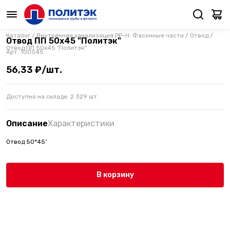
Каталог
/
Внутренняя канализация PP-H: Фасонные части
/
Отвод
/
Отвод ПП 50х45 "Политэк"
Отвод ПП 50х45 "Политэк"
Арт.
100545
56,33 ₽/шт.
Доступно на складе:
2 329
шт.
Описание
Характеристики
Отвод 50*45˚
В корзину