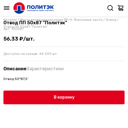
Каталог
/
Внутренняя канализация PP-H: Фасонные части
/
Отвод
/
Отвод ПП 50х87 "Политэк"
Отвод ПП 50х87 "Политэк"
Арт.
100587
56,33 ₽/шт.
Доступно на складе:
44 509
шт.
Описание
Характеристики
Отвод 50*87,5˚
В корзину