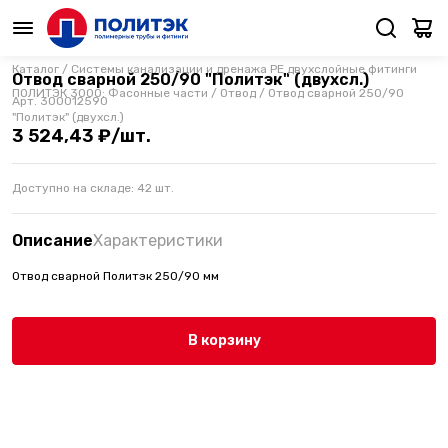
Каталог
/
Системы канализации и дренажа PE двухслойные фитинги
Отвод сварной 250/90 "Политэк" (двухсл.)
ПОЛИТЭК 3000: Фасонные части
/
Отвод
/
Отвод сварной 250/90
Арт.
300012590
"Политэк" (двухсл.)
3 524,43 ₽/шт.
Доступно на складе:
42
шт.
Описание
Характеристики
Отвод сварной Политэк 250/90 мм
В корзину