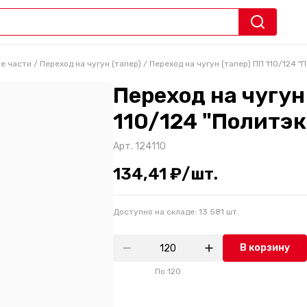
е части
/
Переход на чугун (тапер)
/
Переход на чугун (тапер) ПП 110/124 "
Переход на чугун
110/124 "Политэк
Арт.
124110
134,41 ₽/шт.
Доступно на складе:
13 581
шт.
В корзину
По
120