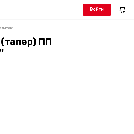
Войти
Политэк"
 (тапер) ПП
"