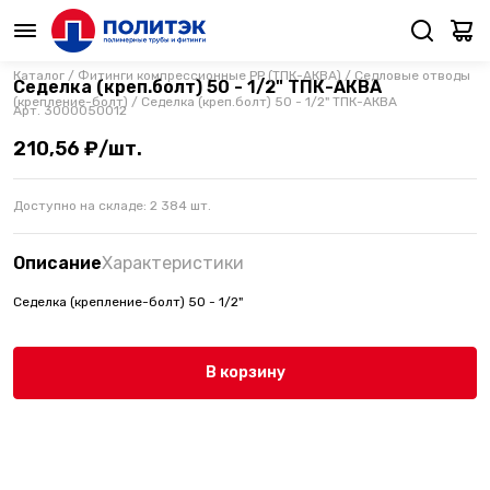
Каталог
/
Фитинги компрессионные PP (ТПК-АКВА)
/
Седловые отводы
Седелка (креп.болт) 50 - 1/2" ТПК-АКВА
(крепление-болт)
/
Седелка (креп.болт) 50 - 1/2" ТПК-АКВА
Арт.
3000050012
210,56 ₽/шт.
Доступно на складе:
2 384
шт.
Описание
Характеристики
Седелка (крепление-болт) 50 - 1/2"
В корзину