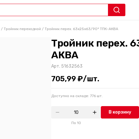
/
Тройник переходной
/
Тройник перех. 63х25х63/90* ТПК-АКВА
Тройник перех. 
АКВА
Арт.
51632563
705,99 ₽/шт.
Доступно на складе:
776
шт.
В корзину
По
10