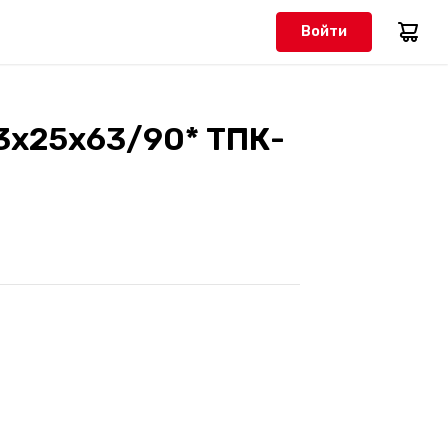
Войти
63х25х63/90* ТПК-