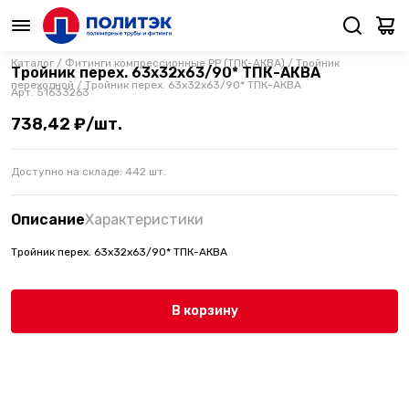
Каталог
/
Фитинги компрессионные PP (ТПК-АКВА)
/
Тройник
Тройник перех. 63х32х63/90* ТПК-АКВА
переходной
/
Тройник перех. 63х32х63/90* ТПК-АКВА
Арт.
51633263
738,42 ₽/шт.
Доступно на складе:
442
шт.
Описание
Характеристики
Тройник перех. 63х32х63/90* ТПК-АКВА
В корзину