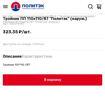
Каталог
/
Наружная канализация PP-H
/
Тройник равнопроходной
/
Тройник ПП 110х110/87 "Политэк" (наруж.)
Тройник ПП 110х110/87 "Политэк" (наруж.)
Арт.
200311087
323,35 ₽/шт.
Доступно на складе:
7 539
шт.
Описание
Характеристики
Тройник 110*110 /87˚
В корзину