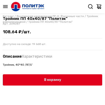
Каталог
/
Внутренняя канализация PP-H: Фасонные части
/
Тройник
Тройник ПП 40х40/87 "Политэк"
равнопроходной
/
Тройник ПП 40х40/87 "Политэк"
Арт.
204087
108,64 ₽/шт.
Доступно на складе:
19 668
шт.
Описание
Характеристики
Тройник, 40*40 /87,5˚
В корзину