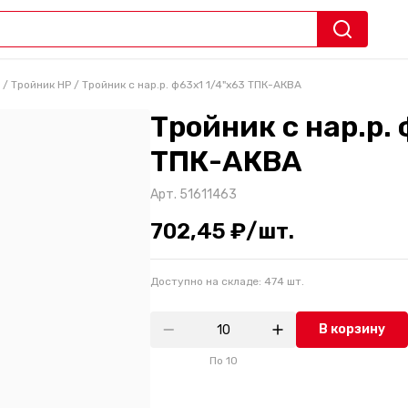
/
Тройник НР
/
Тройник с нар.р. ф63х1 1/4"х63 ТПК-АКВА
Тройник с нар.р. 
ТПК-АКВА
Арт.
51611463
702,45 ₽/шт.
Доступно на складе:
474
шт.
В корзину
По
10