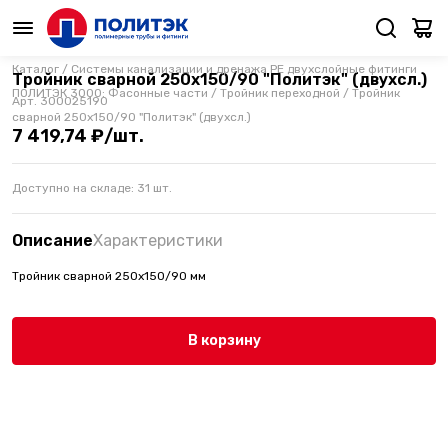
Каталог
/
Системы канализации и дренажа PE двухслойные фитинги
Тройник сварной 250х150/90 "Политэк" (двухсл.)
ПОЛИТЭК 3000: Фасонные части
/
Тройник переходной
/
Тройник
Арт.
300025190
сварной 250х150/90 "Политэк" (двухсл.)
7 419,74 ₽/шт.
Доступно на складе:
31
шт.
Описание
Характеристики
Тройник сварной 250х150/90 мм
В корзину