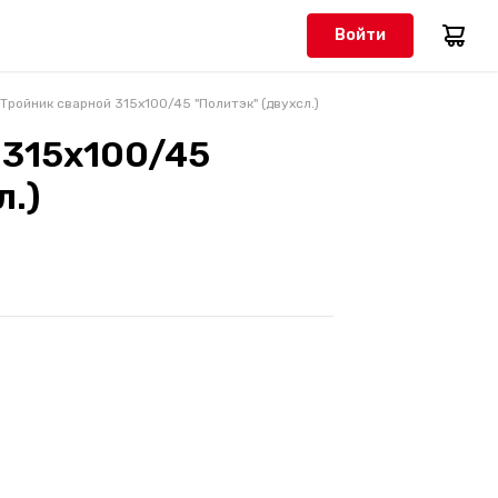
Войти
Тройник сварной 315х100/45 "Политэк" (двухсл.)
 315х100/45
л.)