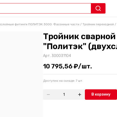
ухслойные фитинги ПОЛИТЭК 3000: Фасонные части
/
Тройник переходной
/
Тройник сварной
"Политэк" (двухс
Арт.
300031104
10 795,56 ₽/шт.
Доступно на складе:
7
шт.
В корзину