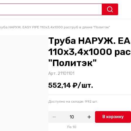
руба НАРУЖ. EASY PIPE 110х3,4х1000 раструб в длине "Политэк"
Труба НАРУЖ. EA
110х3,4х1000 рас
"Политэк"
Арт.
21101101
552,14 ₽/шт.
Доступно на складе:
992
шт.
В корзину
По
10