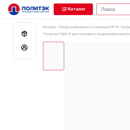
Каталог
Каталог
/
Водоснабжение и отопление PP-R: Труб
Мои заказы
"Политэк" SDR 11 для холодного водоснабжения Кл
Мои данные