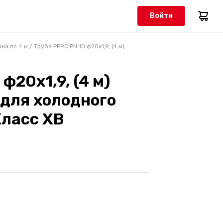
Войти
на по 4 м
/
Труба PPRC PN 10 ф20х1,9, (4 м)
ф20х1,9, (4 м)
 для холодного
ласс ХВ