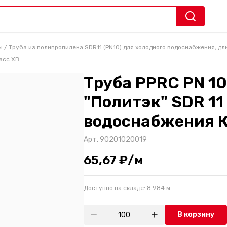
ы
/
Труба из полипропилена SDR11 (PN10) для холодного водоснабжения, дли
асс ХВ
Труба PPRC PN 10 
"Политэк" SDR 11
водоснабжения К
Арт.
90201020019
65,67 ₽/м
Доступно на складе:
8 984
м
В корзину